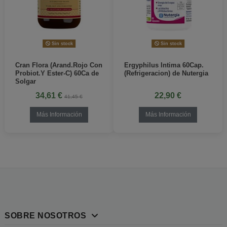
Sin stock
Sin stock
Cran Flora (Arand.Rojo Con
Ergyphilus Intima 60Cap.
Probiot.Y Ester-C) 60Ca de
(Refrigeracion) de Nutergia
Solgar
34,61 €
22,90 €
41,45 €
Más Información
Más Información
SOBRE NOSOTROS