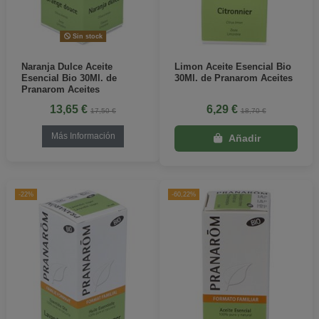
Sin stock
Naranja Dulce Aceite
Limon Aceite Esencial Bio
Esencial Bio 30Ml. de
30Ml. de Pranarom Aceites
Pranarom Aceites
13,65 €
6,29 €
17,50 €
18,70 €
Más Información
-22%
-60,22%