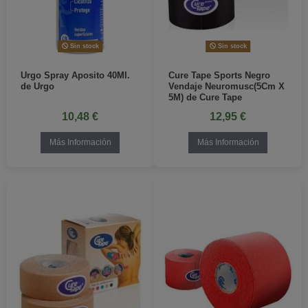
Sin stock
Sin stock
Urgo Spray Aposito 40Ml.
Cure Tape Sports Negro
de Urgo
Vendaje Neuromusc(5Cm X
5M) de Cure Tape
10,48 €
12,95 €
Más Información
Más Información