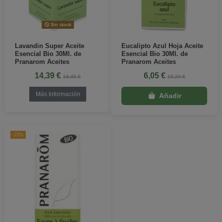
Sin stock
Lavandin Super Aceite
Eucalipto Azul Hoja Aceite
Esencial Bio 30Ml. de
Esencial Bio 30Ml. de
Pranarom Aceites
Pranarom Aceites
14,39 €
6,05 €
18,45 €
15,20 €
Más Información
-22%