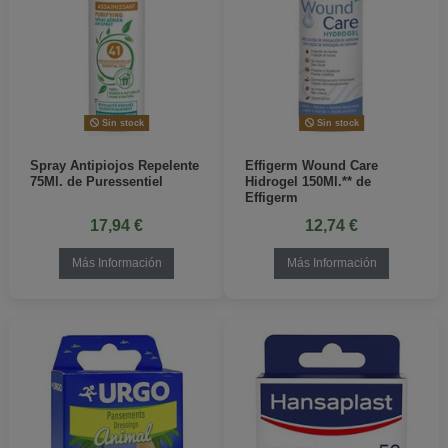
Sin stock
Sin stock
Spray Antipiojos Repelente
Effigerm Wound Care
75Ml. de Puressentiel
Hidrogel 150Ml.** de
Effigerm
17,94 €
12,74 €
Más Información
Más Información