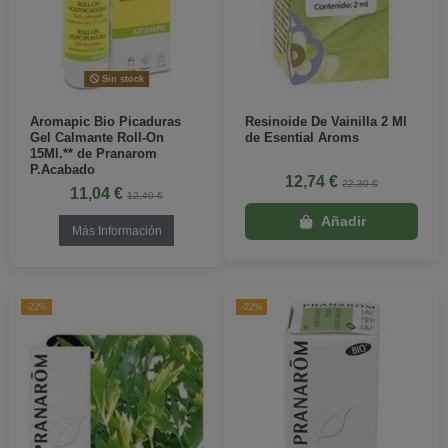
Sin stock
Aromapic Bio Picaduras
Resinoide De Vainilla 2 Ml
Gel Calmante Roll-On
de Esential Aroms
15Ml.** de Pranarom
P.Acabado
12,74 €
22,30 €
11,04 €
12,40 €
Más Información
-22%
-22%