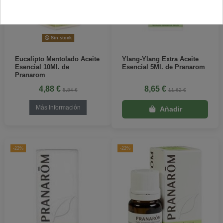
Sin stock
Eucalipto Mentolado Aceite
Ylang-Ylang Extra Aceite
Esencial 10Ml. de
Esencial 5Ml. de Pranarom
Pranarom
4,88 €
8,65 €
5,84 €
11,62 €
Más Información
-22%
-22%