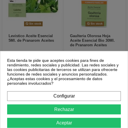
Sin stock
Sin stock
Levistico Aceite Esencial
Gaulteria Olorosa Hoja
5Ml. de Pranarom Aceites
Aceite Esencial Bio 30Ml.
de Pranarom Aceites
33,38 €
17,47 €
42,80 €
22,40 €
Esta tienda te pide que aceptes cookies para fines de
Más Información
Más Información
rendimiento, redes sociales y publicidad. Las redes sociales y
las cookies publicitarias de terceros se utilizan para ofrecerte
funciones de redes sociales y anuncios personalizados.
¿Aceptas estas cookies y el procesamiento de datos
personales involucrados?
-16,5%
-25,53%
Configurar
Rechazar
Aceptar