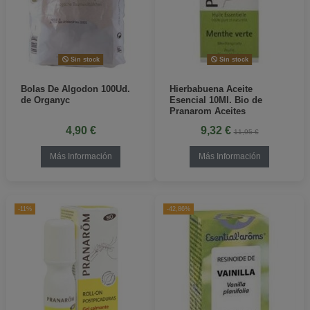
Sin stock
Sin stock
Bolas De Algodon 100Ud.
Hierbabuena Aceite
de Organyc
Esencial 10Ml. Bio de
Pranarom Aceites
4,90 €
9,32 €
11,95 €
Más Información
Más Información
-11%
-42,86%