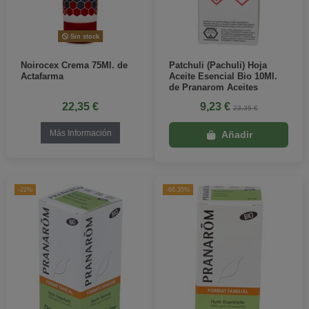
Sin stock
Noirocex Crema 75Ml. de
Patchuli (Pachuli) Hoja
Actafarma
Aceite Esencial Bio 10Ml.
de Pranarom Aceites
22,35 €
9,23 €
23,35 €
Más Información
-22%
-66,35%