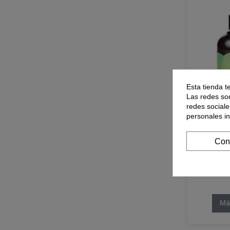
Esta tienda t
Las redes soc
redes sociale
personales i
Con
Gel De Al
250Ml. Ec
Má