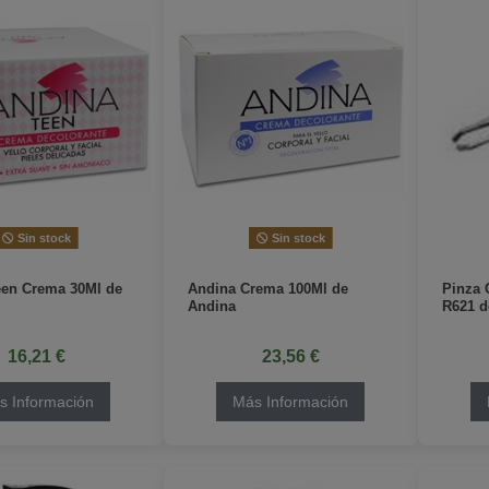
Sin stock
Sin stock
een Crema 30Ml de
Andina Crema 100Ml de
Pinza 
Andina
R621 d
16,21 €
23,56 €
s Información
Más Información