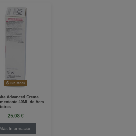
Sin stock
ite Advanced Crema
mentante 40Ml. de Acm
toires
25,08 €
Más Información