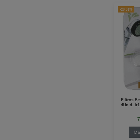
-28,31%
Filtros E
4Unid. Ir
7
Má