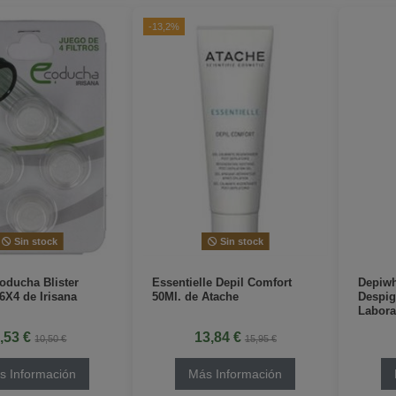
-13,2%
Sin stock
Sin stock
coducha Blister
Essentielle Depil Comfort
Depiwh
16X4 de Irisana
50Ml. de Atache
Despig
Labora
,53 €
13,84 €
10,50 €
15,95 €
s Información
Más Información