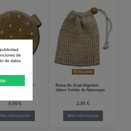
publicidad.
funciones de
to de datos
Sin stock
Sin stock
tar
o Masaje Bambu En
Bolsa De Sisal-Algodon
e Naturaspa
Jabon Solido de Naturaspa
9,50 €
2,95 €
Más Información
Más Información