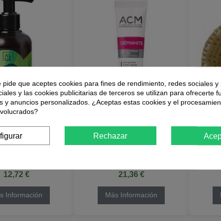
e pide que aceptes cookies para fines de rendimiento, redes sociales y 
iales y las cookies publicitarias de terceros se utilizan para ofrecerte 
s y anuncios personalizados. ¿Aceptas estas cookies y el procesamien
nvolucrados?
Sin stock
Sin stock
figurar
Rechazar
Acep
oe Vera Hidratante
Depiwhite Gel Contorno De
Cepill
o de Atlantia
Ojos 15Ml. de Acm
Seco d
Laboratoires
12,72 €
21,36 €
s Información
Más Información