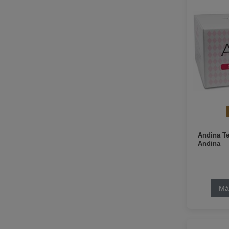
Andina T
Andina
Má