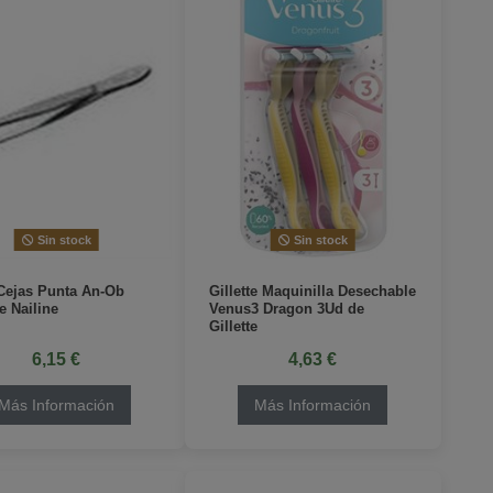
Sin stock
Sin stock
Cejas Punta An-Ob
Gillette Maquinilla Desechable
e Nailine
Venus3 Dragon 3Ud de
Gillette
6,15 €
4,63 €
Más Información
Más Información