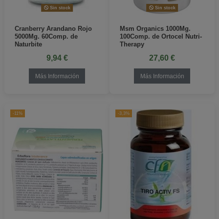
Sin stock
Sin stock
Cranberry Arandano Rojo
Msm Organics 1000Mg.
5000Mg. 60Comp. de
100Comp. de Ortocel Nutri-
Naturbite
Therapy
9,94 €
27,60 €
Más Información
Más Información
-11%
-3,3%