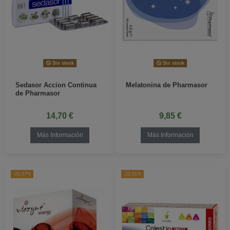
Sin stock
Sin stock
Sedasor Accion Continua
Melatonina de Pharmasor
de Pharmasor
14,70 €
9,85 €
Más Información
Más Información
-20,37%
-22,01%