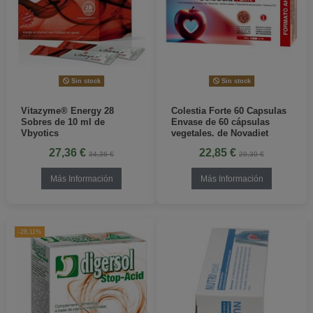
Sin stock
Sin stock
Vitazyme® Energy 28
Colestia Forte 60 Capsulas
Sobres de 10 ml de
Envase de 60 cápsulas
Vbyotics
vegetales. de Novadiet
27,36 €
22,85 €
34,36 €
29,30 €
Más Información
Más Información
-28,11%