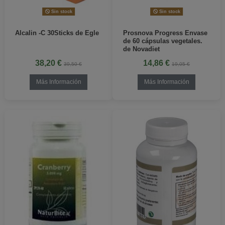
Sin stock
Sin stock
Alcalin -C 30Sticks de Egle
Prosnova Progress Envase
de 60 cápsulas vegetales.
de Novadiet
38,20 €
14,86 €
39,50 €
19,05 €
Más Información
Más Información