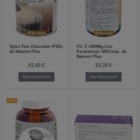
Sin stock
Sin stock
Spiru-Tein Chocolate 476Gr.
Vit. C 1000Mg.Con
de Natures Plus
Escaramujo 180Comp. de
Natures Plus
43,45 €
53,35 €
Más Información
Más Información
-3,3%