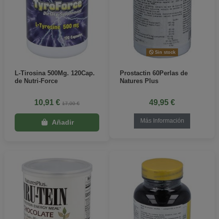
Sin stock
L-Tirosina 500Mg. 120Cap.
Prostactin 60Perlas de
de Nutri-Force
Natures Plus
10,91 €
49,95 €
17,00 €
Más Información