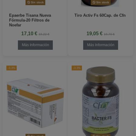
Sin stock
Sin stock
Epaerbe Tisana Nueva
Tiro Activ Fs 60Cap. de Cfn
Fórmula-20 Filtros de
Noefar
17,10 €
19,05 €
19,22 €
19,70 €
Más Información
Más Información
-3,3%
-3,3%