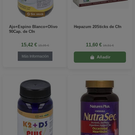
Sin stock
Ajo+Espino Blanco+Olivo
Hepazum 20Sticks de Cfn
90Cap. de Cfn
15,42 €
11,60 €
15,95 €
16,51 €
Más Información