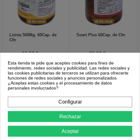
Sin stock
Sin stock
Lisina 500Mg. 60Cap. de
Soart Plus 60Cap. de Cfn
Cfn
15,37 €
25,32 €
15,90 €
26,18 €
Esta tienda te pide que aceptes cookies para fines de
Más Información
Más Información
rendimiento, redes sociales y publicidad. Las redes sociales y
las cookies publicitarias de terceros se utilizan para ofrecerte
funciones de redes sociales y anuncios personalizados.
¿Aceptas estas cookies y el procesamiento de datos
personales involucrados?
-3,3%
-3,3%
Configurar
Rechazar
Aceptar