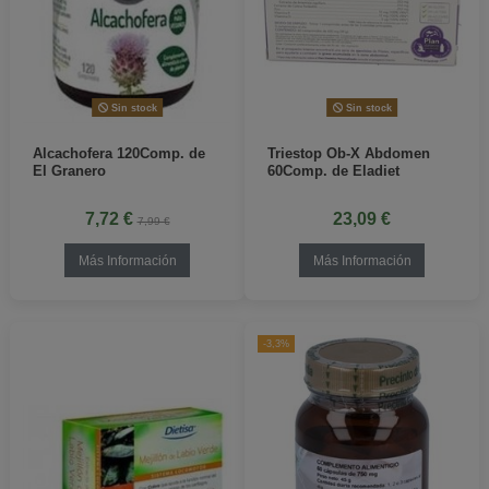
Sin stock
Sin stock
Alcachofera 120Comp. de
Triestop Ob-X Abdomen
El Granero
60Comp. de Eladiet
7,72 €
23,09 €
7,99 €
Más Información
Más Información
-3,3%