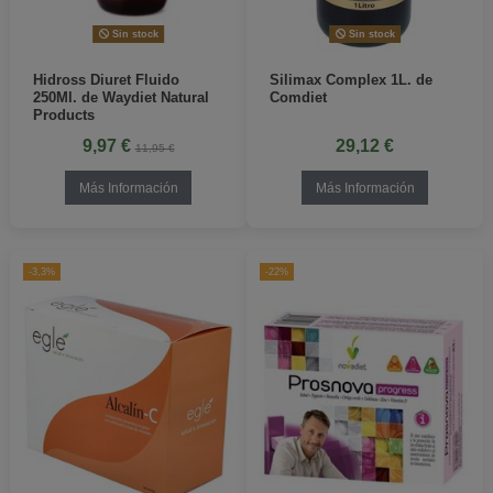
Sin stock
Sin stock
Hidross Diuret Fluido
Silimax Complex 1L. de
250Ml. de Waydiet Natural
Comdiet
Products
9,97 €
29,12 €
11,95 €
Más Información
Más Información
-3,3%
-22%