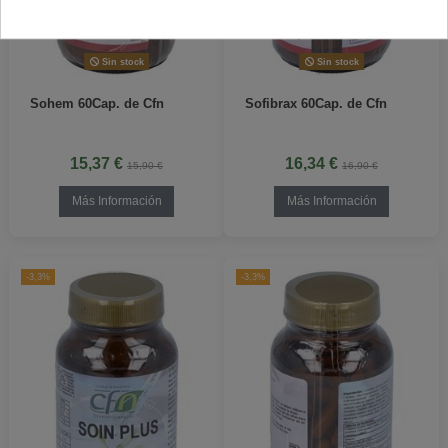
Sin stock
Sin stock
Sohem 60Cap. de Cfn
Sofibrax 60Cap. de Cfn
15,37 €
16,34 €
15,90 €
16,90 €
Más Información
Más Información
-3,3%
-3,3%