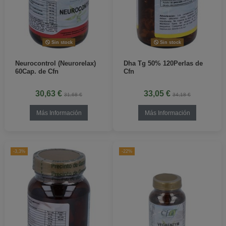
Sin stock
Sin stock
Neurocontrol (Neurorelax)
Dha Tg 50% 120Perlas de
60Cap. de Cfn
Cfn
30,63 €
33,05 €
31,68 €
34,18 €
Más Información
Más Información
-3,3%
-22%