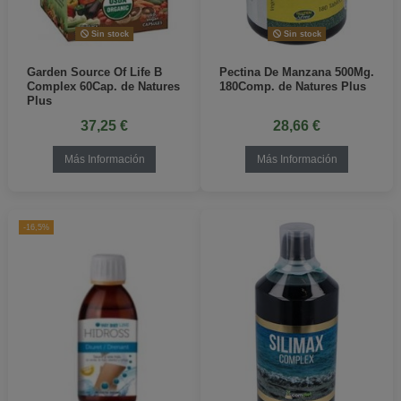
Sin stock
Sin stock
Garden Source Of Life B
Pectina De Manzana 500Mg.
Complex 60Cap. de Natures
180Comp. de Natures Plus
Plus
37,25 €
28,66 €
Más Información
Más Información
-16,5%