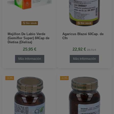
Sin stock
Sin stock
Mejillon De Labio Verde
Agaricus Blazei 60Cap. de
(Gemiflor Super) 84Cap de
Cfn
Dietisa (Dielisa)
25,95 €
22,92 €
23,71 €
Más Información
Más Información
-3,3%
-3,3%