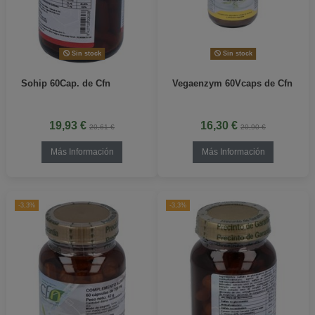
Sin stock
Sin stock
Sohip 60Cap. de Cfn
Vegaenzym 60Vcaps de Cfn
19,93 €
16,30 €
20,61 €
20,90 €
Más Información
Más Información
-3,3%
-3,3%