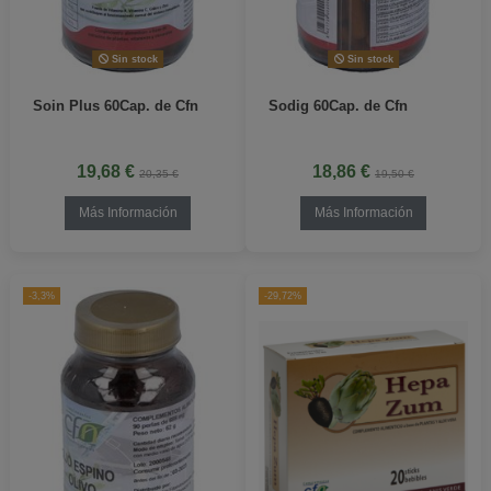
Sin stock
Sin stock
Soin Plus 60Cap. de Cfn
Sodig 60Cap. de Cfn
19,68 €
18,86 €
20,35 €
19,50 €
Más Información
Más Información
-3,3%
-29,72%