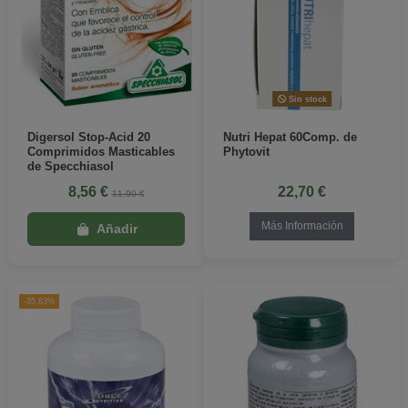
Sin stock
Digersol Stop-Acid 20
Nutri Hepat 60Comp. de
Comprimidos Masticables
Phytovit
de Specchiasol
8,56 €
22,70 €
11,90 €
Más Información
-35,83%