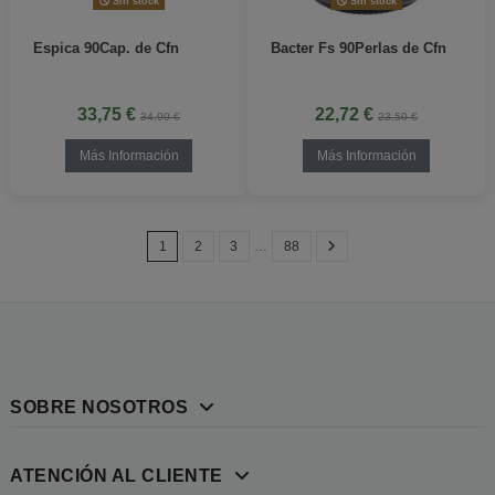
Sin stock
Sin stock
Espica 90Cap. de Cfn
Bacter Fs 90Perlas de Cfn
33,75 €
22,72 €
34,90 €
23,50 €
Más Información
Más Información
1
2
3
…
88
SOBRE NOSOTROS
ATENCIÓN AL CLIENTE