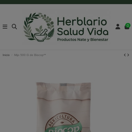
0
Inicio
Mijo 500 G de Biocop**