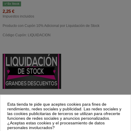
En Stock
2,25 €
Impuestos incluidos
Producto con Cupón 10% Adicional por Liquidación de Stock
Código Cupón: LIQUIDACION
Esta tienda te pide que aceptes cookies para fines de
rendimiento, redes sociales y publicidad. Las redes sociales y
Ingredientes:Mijo pelado*. (*) De cultivo ecológico.Valor nutricional por 100
las cookies publicitarias de terceros se utilizan para ofrecerte
gramos:
funciones de redes sociales y anuncios personalizados.
Valor Energético KJ: 1.582 kJ.
¿Aceptas estas cookies y el procesamiento de datos
Valor Energético KCal: 378 kcal.
personales involucrados?