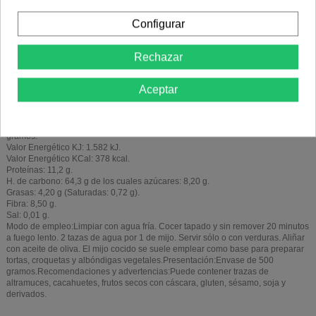
Configurar
Rechazar
Descripción
Aceptar
Detalles del producto
Ingredientes:Mijo pelado*. (*) De cultivo ecológico.Valor nutricional por 100
gramos:
Valor Energético KJ: 1.582 kJ.
Valor Energético KCal: 378 kcal.
Proteínas: 11,2 g.
H. de carbono: 64,3 g de los cuales azúcares: 8,20 g.
Grasas: 4,20 g (Saturadas: 0,72 g).
Fibra: 8,50 g.
Sal: 0,01 g.
Modo de empleo:Limpiar con agua fría. Cocer tapado y sin remover 20 minutos
a fuego lento. 2 tazas de agua por 1 de mijo. Servir sólo o con verduras. Aliñar
con aceite de oliva. El mijo cocido se suele emplear como base para preparar
tortas, croquetas y albóndigas vegetales.Presentación:Envase de 500
gramos.Recomendaciones y advertencias:Puede contener trazas de
altramuces, cacahuetes, frutos secos con cáscara, gluten, sésamo, soja y
derivados.