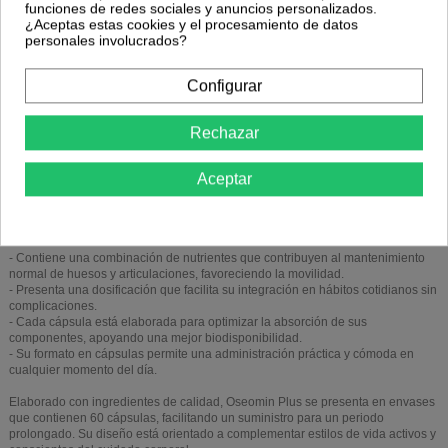
funciones de redes sociales y anuncios personalizados.
¿Aceptas estas cookies y el procesamiento de datos
personales involucrados?
Descripción
Configurar
Detalles del producto
Rechazar
Oseomin Plus 60Cap. de Integralia es un complemento diseñado para
Aceptar
personas que buscan apoyar el bienestar óseo y articular dentro de una rutina
diaria equilibrada. Su formulación está pensada para quienes desean
mantener una salud estructural adecuada mediante ingredientes
seleccionados.
- Contiene una combinación de nutrientes que contribuyen al mantenimiento
normal de huesos y articulaciones, favoreciendo la movilidad.
- Presenta una dosificación que facilita su integración en hábitos cotidianos sin
complicaciones.
- Cada cápsula está elaborada para optimizar la absorción de sus
componentes, apoyando una mejor biodisponibilidad.
- Su formato en cápsulas permite una administración práctica y cómoda en
cualquier momento del día.
Elaborado con ingredientes de calidad, Oseomin Plus se presenta en envases
que contienen 60 cápsulas, facilitando un suministro para un periodo
prolongado. Su diseño está orientado a complementar estilos de vida activos y