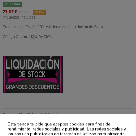
En Stock
21,07 €
22,75 €
-7,39%
Impuestos incluidos
Producto con Cupón 10% Adicional por Liquidación de Stock
Código Cupón: LIQUIDACION
Oseomin Plus 60Cap. de Integralia es un suplemento para personas que
buscan apoyar la salud ósea. Con su fórmula equilibrada, contribuye al
Esta tienda te pide que aceptes cookies para fines de
mantenimiento de huesos y articulaciones saludables.
rendimiento, redes sociales y publicidad. Las redes sociales y
las cookies publicitarias de terceros se utilizan para ofrecerte