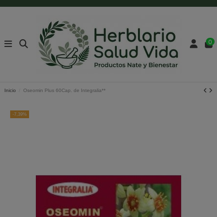
0
Inicio
Oseomin Plus 60Cap. de Integralia**
-7,39%