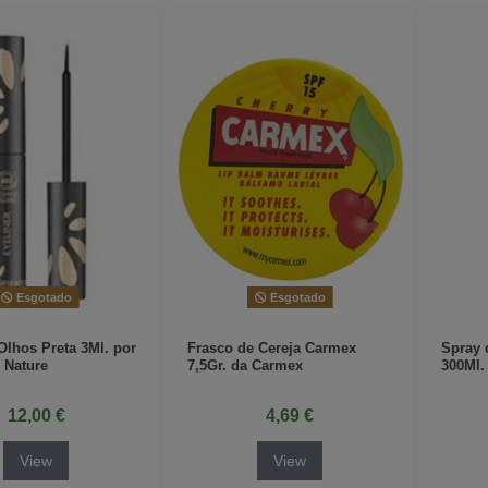
Esgotado
Esgotado
Olhos Preta 3Ml. por
Frasco de Cereja Carmex
Spray 
 Nature
7,5Gr. da Carmex
300Ml.
12,00 €
4,69 €
View
View