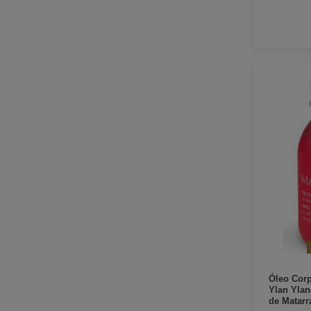
Óleo Corp
Ylan Ylan
de Matarr