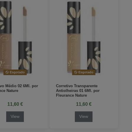
Esgotado
Esgotado
ivo Médio 02 6Ml. por
Corretivo Transparente
nce Nature
Antiolheiras 01 6Ml. por
Fleurance Nature
11,60 €
11,60 €
View
View