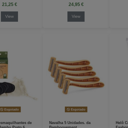
21,25 €
24,95 €
View
View
Esgotado
Esgotado
esmaquilhantes de
Navalha 5 Unidades. da
Helô C
Bambu Preto 6
Bamboovement
Faabo