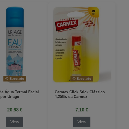
Esgotado
Esgotado
de Água Termal Facial
Carmex Click Stick Clássico
 por Uriage
4,25Gr. da Carmex
20,68 €
7,10 €
View
View