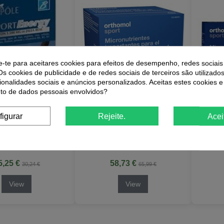
e-te para aceitares cookies para efeitos de desempenho, redes sociais
Os cookies de publicidade e de redes sociais de terceiros são utilizados
ionalidades sociais e anúncios personalizados. Aceitas estes cookies e
o de dados pessoais envolvidos?
Esgotado
Esgotado
figurar
Rejeite.
Acei
ort Energy 20
Orthomol Sport 30 Amp.Beb.
Orthom
a Intersa
por Orthomol
por Or
5,25 €
58,73 €
30,24 €
65,99 €
View
View