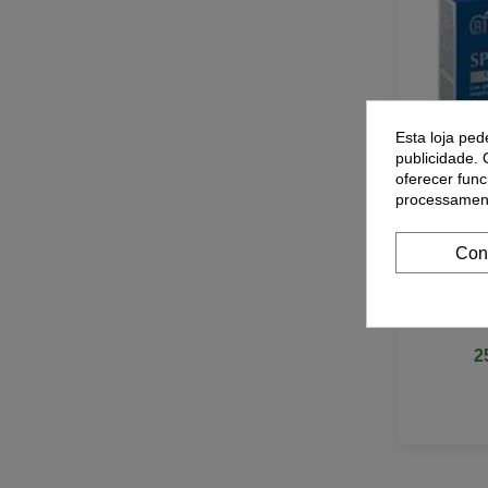
Esta loja ped
publicidade. 
oferecer func
processament
Con
Bipole Sp
ampolas d
2