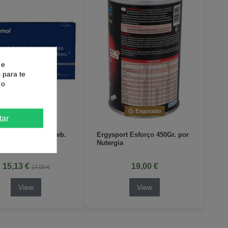
 e
 para te
 o
Esgotado
Esgotado
tar
ol Sport 7 Amp.Beb.
Ergysport Esforço 450Gr. por
thomol
Nutergia
15,13 €
19,00 €
17,00 €
View
View