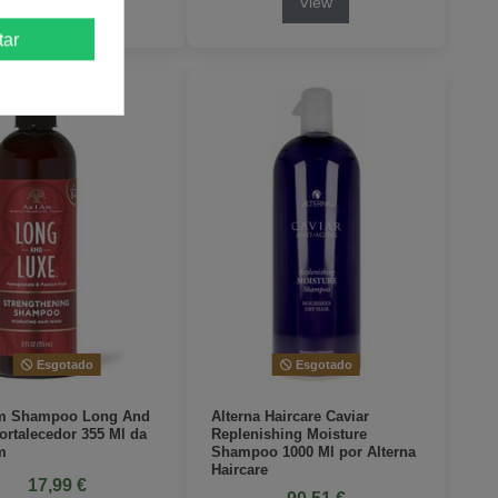
View
View
tar
Esgotado
Esgotado
Am Shampoo Long And
Alterna Haircare Caviar
ortalecedor 355 Ml da
Replenishing Moisture
m
Shampoo 1000 Ml por Alterna
Haircare
17,99 €