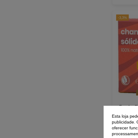
-3,3%
Essabo S
Purifican
Esta loja ped
publicidade. 
oferecer func
processament