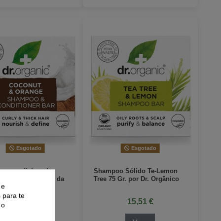
Esgotado
Esgotado
oo-condicionador
Shampoo Sólido Te-Lemon
coco-laranja 75 gr da
Tree 75 Gr. por Dr. Orgânico
 e
ganic
 para te
15,51 €
15,51 €
 o