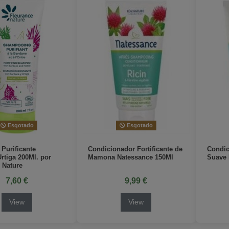
Esgotado
Esgotado
Purificante
Condicionador Fortificante de
Condic
rtiga 200Ml. por
Mamona Natessance 150Ml
Suave 
 Nature
7,60 €
9,99 €
View
View