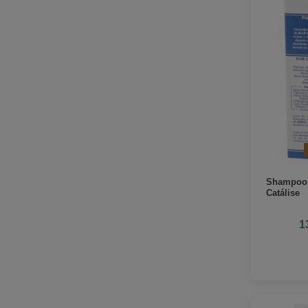
Shampoo 
Catálise
1