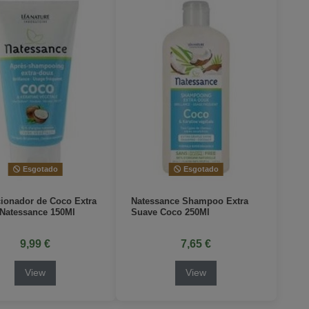
Esgotado
Esgotado
ionador de Coco Extra
Natessance Shampoo Extra
Natessance 150Ml
Suave Coco 250Ml
9,99 €
7,65 €
View
View