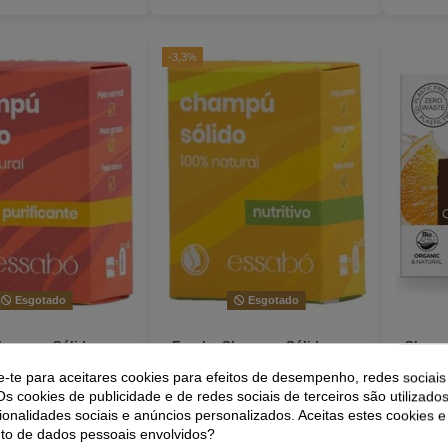
-3,3%
Esgotado
Esgotado
hampoo Sólido
Essabo Shampoo Sólido
Shamp
te 100Gr. de Essabo
Nutritivo 100Gr. de Essabo
sólido 
e-te para aceitares cookies para efeitos de desempenho, redes sociais
Dr. Or
Os cookies de publicidade e de redes sociais de terceiros são utilizados
7,25 €
7,25 €
7,50 €
7,50 €
ionalidades sociais e anúncios personalizados. Aceitas estes cookies e
o de dados pessoais envolvidos?