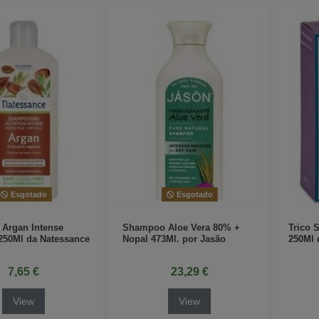
Esgotado
Esgotado
Argan Intense
Shampoo Aloe Vera 80% +
Trico 
 250Ml da Natessance
Nopal 473Ml. por Jasão
250Ml 
7,65 €
23,29 €
View
View