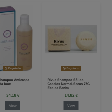
Esgotado
Esgotado
Shampoo Anticaspa
Rivus Shampoo Sólido
da Ioox
Cabelos Normal-Secos 75G
Eco da Banbu
34,18 €
14,82 €
View
View