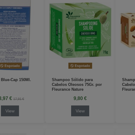
Esgotado
Esgotado
Blue-Cap 150Ml.
Shampoo Sólido para
Shampo
Cabelos Oleosos 75Gr. por
Cabelo
Fleurance Nature
Fleura
3,97 €
9,80 €
17,91 €
View
View