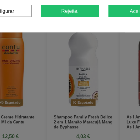
View
View
figurar
Rejeite.
Acei
Esgotado
Esgotado
Creme Hidratante
Shampoo Family Fresh Delice
As I 
 Ml da Cantu
2 em 1 Mamão Maracujá Mang
Luxe F
de Byphasse
As I A
12,50 €
4,03 €