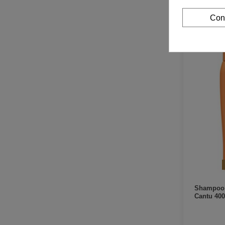
Con
Shampoo 
Cantu 400