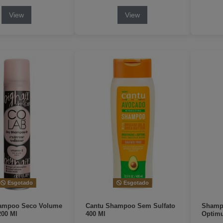
View
View
Esgotado
Esgotado
ampoo Seco Volume
Cantu Shampoo Sem Sulfato
Shampo
200 Ml
400 Ml
Optimu