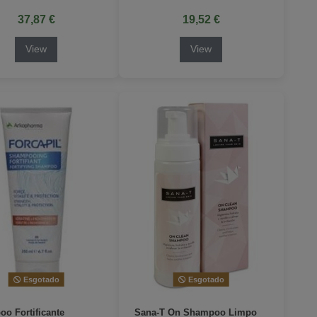
37,87 €
19,52 €
View
View
Esgotado
Esgotado
o Fortificante
Sana-T On Shampoo Limpo