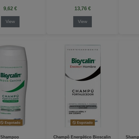
9,62 €
13,76 €
View
View
Esgotado
Esgotado
n Shampoo
Champô Energético Bioscalin
Shampo