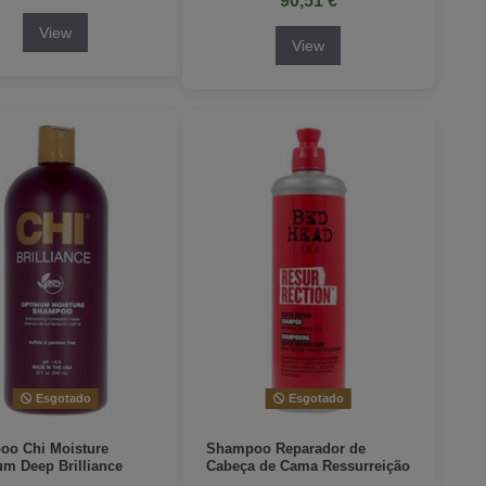
90,51 €
View
View
Esgotado
Esgotado
o Chi Moisture
Shampoo Reparador de
m Deep Brilliance
Cabeça de Cama Ressurreição