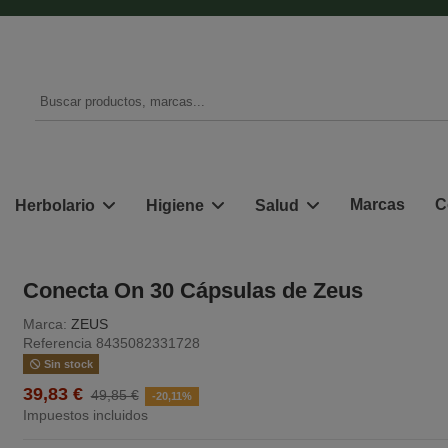
Marcas
C
Herbolario
Higiene
Salud
Conecta On 30 Cápsulas de Zeus
Marca:
ZEUS
Referencia
8435082331728
Sin stock
39,83 €
49,85 €
-20,11%
Impuestos incluidos