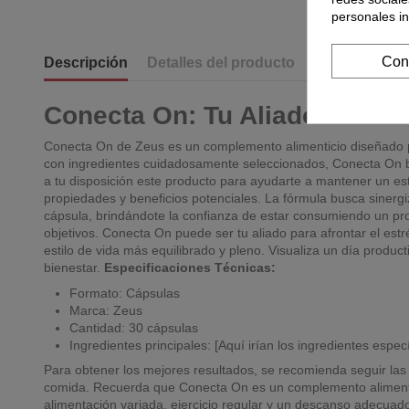
personales i
Con
Descripción
Detalles del producto
Conecta On: Tu Aliado Natural
Conecta On de Zeus es un complemento alimenticio diseñado par
con ingredientes cuidadosamente seleccionados, Conecta On bu
a tu disposición este producto para ayudarte a mantener un est
propiedades y beneficios potenciales. La fórmula busca sinergi
cápsula, brindándote la confianza de estar consumiendo un pro
objetivos. Conecta On puede ser tu aliado para afrontar el es
estilo de vida más equilibrado y pleno. Visualiza un día prod
bienestar.
Especificaciones Técnicas:
Formato: Cápsulas
Marca: Zeus
Cantidad: 30 cápsulas
Ingredientes principales: [Aquí irían los ingredientes espec
Para obtener los mejores resultados, se recomienda seguir las
comida. Recuerda que Conecta On es un complemento alimenticio
alimentación variada, ejercicio regular y un descanso adecuad