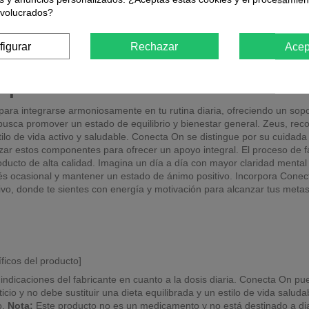
nvolucrados?
figurar
Rechazar
Acep
 para el Bienestar Diario
a integrarse armoniosamente en tu rutina diaria, ofreciendo un soport
sca promover un estado de equilibrio y bienestar general. Zeus, reco
ilo de vida activo y saludable. Conecta On se distingue por su cuidada
zar estos componentes para ofrecer un apoyo integral. El proceso de f
ducto de alta calidad. Imagina un día a día con mayor claridad mental
trés ocasional y mantener un estado de ánimo positivo. Incorpora Conec
uctivo, donde te sientes con energía y motivación para alcanzar tus m
íficos del producto]
 indicaciones del fabricante en cuanto a la dosis diaria. Conecta On 
 y no debe sustituir una dieta equilibrada y un estilo de vida saluda
o.
Nota:
Este producto no es un medicamento y no está destinado a diag