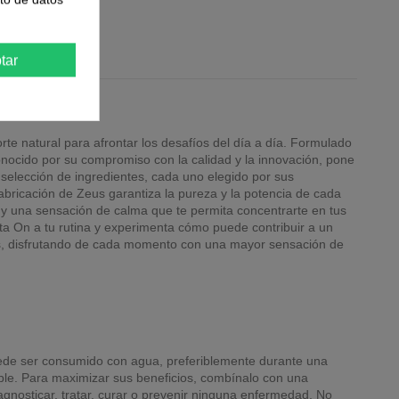
tar
e natural para afrontar los desafíos del día a día. Formulado
nocido por su compromiso con la calidad y la innovación, pone
 selección de ingredientes, cada uno elegido por sus
abricación de Zeus garantiza la pureza y la potencia de cada
 y una sensación de calma que te permita concentrarte en tus
ta On a tu rutina y experimenta cómo puede contribuir a un
etas, disfrutando de cada momento con una mayor sensación de
puede ser consumido con agua, preferiblemente durante una
ble. Para maximizar sus beneficios, combínalo con una
nosticar, tratar, curar o prevenir ninguna enfermedad. No