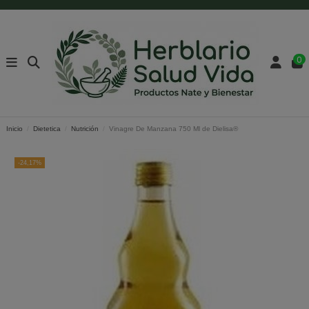
0
Inicio
Dietetica
Nutrición
Vinagre De Manzana 750 Ml de Dielisa®
-24,17%