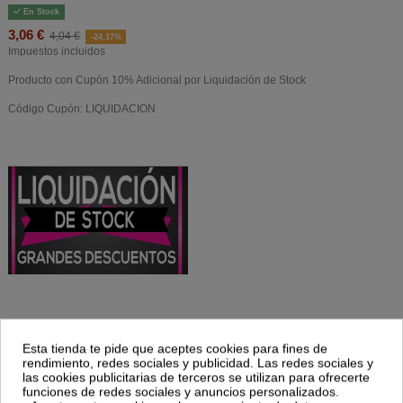
En Stock
3,06 €
4,04 €
-24,17%
Impuestos incluidos
Producto con Cupón 10% Adicional por Liquidación de Stock
Código Cupón: LIQUIDACION
El Vinagre De Manzana 750 Ml de Dielisa® es un condimento natural para
Esta tienda te pide que aceptes cookies para fines de
consumidores que buscan opciones saludables. Ofrece sabor y versatilidad en
rendimiento, redes sociales y publicidad. Las redes sociales y
la cocina gracias a su fermentación tradicional y presentación práctica.
las cookies publicitarias de terceros se utilizan para ofrecerte
funciones de redes sociales y anuncios personalizados.