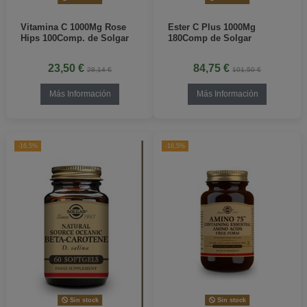
Vitamina C 1000Mg Rose
Ester C Plus 1000Mg
Hips 100Comp. de Solgar
180Comp de Solgar
23,50 €
84,75 €
28,14 €
101,50 €
Más Información
Más Información
-16,5%
-16,5%
Sin stock
Sin stock