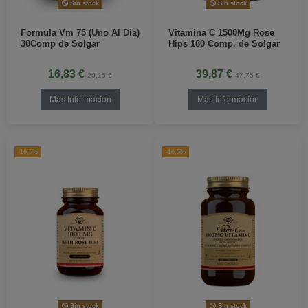
Sin stock
Sin stock
Formula Vm 75 (Uno Al Dia)
Vitamina C 1500Mg Rose
30Comp de Solgar
Hips 180 Comp. de Solgar
16,83 €
39,87 €
20,15 €
47,75 €
Más Información
Más Información
-16,5%
-16,5%
Sin stock
Sin stock