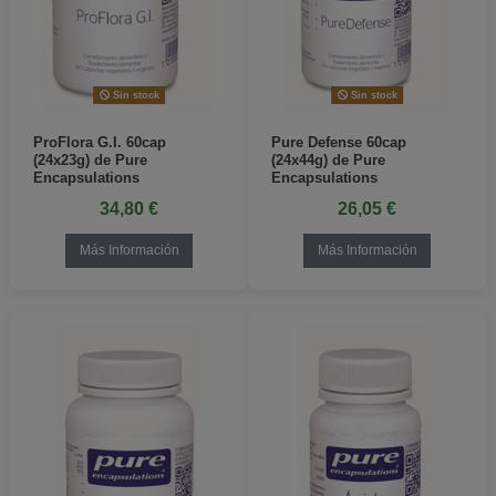
Sin stock
Sin stock
ProFlora G.I. 60cap
Pure Defense 60cap
(24x23g) de Pure
(24x44g) de Pure
Encapsulations
Encapsulations
34,80 €
26,05 €
Más Información
Más Información