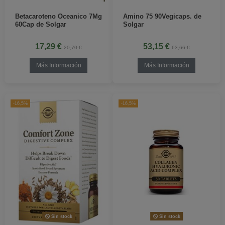
Betacaroteno Oceanico 7Mg
Amino 75 90Vegicaps. de
60Cap de Solgar
Solgar
17,29 €
53,15 €
20,70 €
63,66 €
Más Información
Más Información
-16,5%
-16,5%
Sin stock
Sin stock