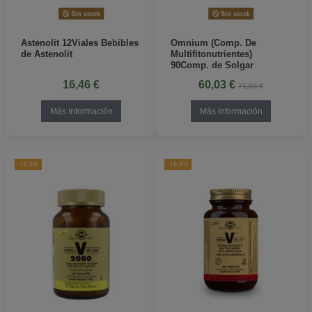
Sin stock
Sin stock
Astenolit 12Viales Bebibles
Omnium (Comp. De
de Astenolit
Multifitonutrientes)
90Comp. de Solgar
16,46 €
60,03 €
71,90 €
Más Información
Más Información
-16,5%
-16,5%