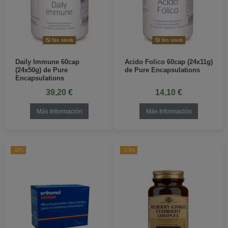
Sin stock
Sin stock
Daily Immune 60cap
Acido Folico 60cap (24x11g)
(24x50g) de Pure
de Pure Encapsulations
Encapsulations
39,20 €
14,10 €
Más Información
Más Información
-11%
-3,3%