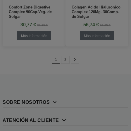
Confort Zone Digestive
Colagen Acido Hialuronico
Complex 90Cap.Veg. de
Complex 120Mg. 30Comp.
Solgar
de Solgar
30,77 €
56,74 €
36,85 €
67,95 €
Más Información
Más Información
1
2
SOBRE NOSOTROS
ATENCIÓN AL CLIENTE