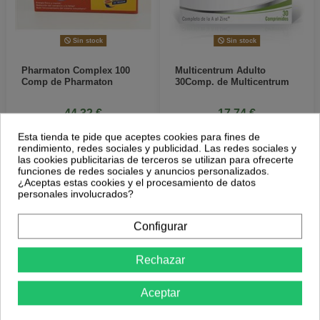
Sin stock
Sin stock
Pharmaton Complex 100
Multicentrum Adulto
Comp de Pharmaton
30Comp. de Multicentrum
44,32 €
17,74 €
Esta tienda te pide que aceptes cookies para fines de
Más Información
Más Información
rendimiento, redes sociales y publicidad. Las redes sociales y
las cookies publicitarias de terceros se utilizan para ofrecerte
funciones de redes sociales y anuncios personalizados.
¿Aceptas estas cookies y el procesamiento de datos
personales involucrados?
Configurar
Rechazar
Aceptar