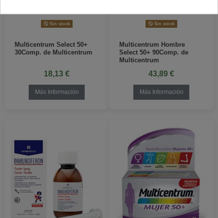
Sin stock
Sin stock
Multicentrum Select 50+
Multicentrum Hombre
30Comp. de Multicentrum
Select 50+ 90Comp. de
Multicentrum
18,13 €
43,89 €
Más Información
Más Información