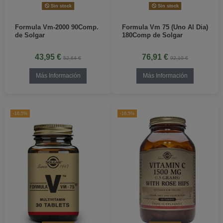
Sin stock
Sin stock
Formula Vm-2000 90Comp.
Formula Vm 75 (Uno Al Dia)
de Solgar
180Comp de Solgar
43,95 €
76,91 €
52,64 €
92,10 €
Más Información
Más Información
-16,5%
-16,5%