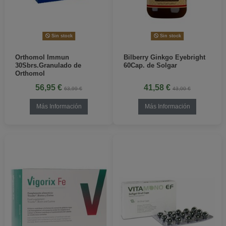
Sin stock
Sin stock
Orthomol Immun
Bilberry Ginkgo Eyebright
30Sbrs.Granulado de
60Cap. de Solgar
Orthomol
56,95 €
41,58 €
63,99 €
43,00 €
Más Información
Más Información