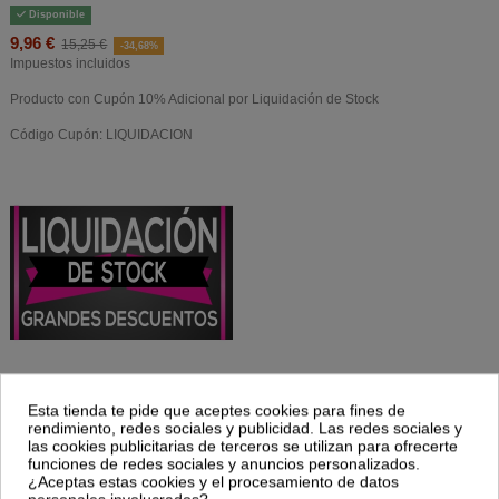
Disponible
9,96 €
15,25 €
-34,68%
Impuestos incluidos
Producto con Cupón 10% Adicional por Liquidación de Stock
Código Cupón: LIQUIDACION
Esta tienda te pide que aceptes cookies para fines de
Indicado en los siguientes casos:
rendimiento, redes sociales y publicidad. Las redes sociales y
Edemas (renales y cardíacos), oligurias.
las cookies publicitarias de terceros se utilizan para ofrecerte
Reumatismo crónico evolutivo.
funciones de redes sociales y anuncios personalizados.
Poliartritis crónica.
¿Aceptas estas cookies y el procesamiento de datos
Artrosis postmenopáusic