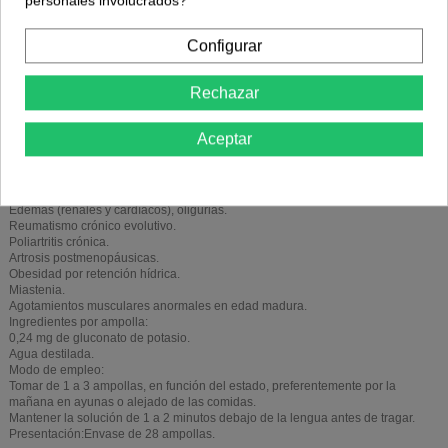
personales involucrados?
Configurar
Rechazar
Descripción
Aceptar
Detalles del producto
Indicado en los siguientes casos:
Edemas (renales y cardíacos), oligurias.
Reumatismo crónico evolutivo.
Poliartritis crónica.
Artrosis postmenopáusicas.
Obesidad por retención hídrica.
Miastenia.
Agotamientos musculares anormales en edad madura.
Ingredientes por ampolla:
0,24 mg de gluconato de potasio.
Agua destilada.
Modo de empleo:
Tomar de 1 a 3 ampollas, en función del estado, preferentemente por la
mañana en ayunas o alejado de las comidas.
Mantener la solución de 1 a 2 minutos debajo de la lengua antes de tragar.
Presentación:Envase de 28 ampollas.