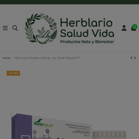
0
Inicio
Glucosor Potasio 28Amp. de Soria Natural****
-34,68%