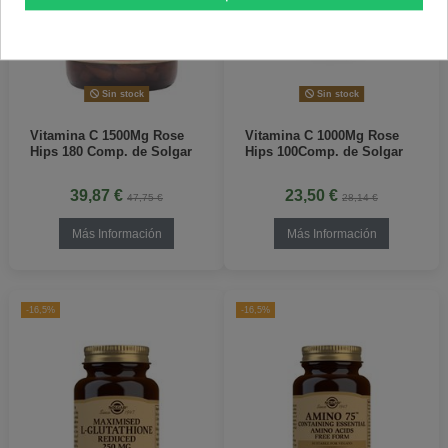
Sin stock
Sin stock
Vitamina C 1500Mg Rose
Vitamina C 1000Mg Rose
Hips 180 Comp. de Solgar
Hips 100Comp. de Solgar
39,87 €
23,50 €
47,75 €
28,14 €
Más Información
Más Información
-16,5%
-16,5%