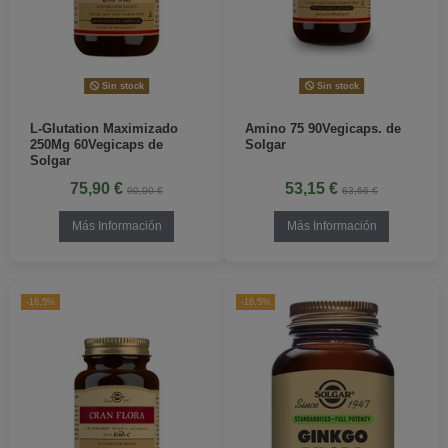
Sin stock
Sin stock
L-Glutation Maximizado
Amino 75 90Vegicaps. de
250Mg 60Vegicaps de
Solgar
Solgar
75,90 €
53,15 €
90,90 €
63,66 €
Más Información
Más Información
-16,5%
-16,5%