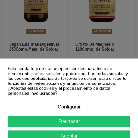
Sin stock
Sin stock
Vegan Enzimas Digestivas
Citrato De Magnesio
250Comp.Mast. de Solgar
120Comp. de Solgar
64,42 €
29,71 €
77,15 €
35,59 €
Esta tienda te pide que aceptes cookies para fines de
rendimiento, redes sociales y publicidad. Las redes sociales y
Más Información
Más Información
las cookies publicitarias de terceros se utilizan para ofrecerte
funciones de redes sociales y anuncios personalizados.
¿Aceptas estas cookies y el procesamiento de datos
personales involucrados?
-16,5%
-16,5%
Configurar
Rechazar
Aceptar