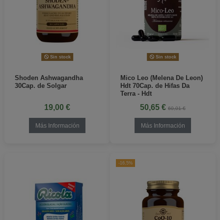
Sin stock
Sin stock
Shoden Ashwagandha
Mico Leo (Melena De Leon)
30Cap. de Solgar
Hdt 70Cap. de Hifas Da
Terra - Hdt
19,00 €
50,65 €
60,01 €
Más Información
Más Información
-16,5%