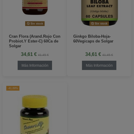
Sin stock
Sin stock
Cran Flora (Arand.Rojo Con
Ginkgo Biloba-Hoja-
Probiot.Y Ester-C) 60Ca de
60Vegicaps de Solgar
Solgar
34,61 €
34,61 €
41,45 €
41,45 €
Más Información
Más Información
-41,69%