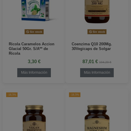
Sin stock
Sin stock
Ricola Caramelos Accion
Coenzima Q10 200Mg.
Glacial 50Gr. S/A** de
30Vegicaps de Solgar
Ricola
3,30 €
87,01 €
104,20 €
Más Información
Más Información
-16,5%
-16,5%