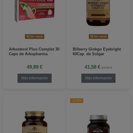
Sin stock
Sin stock
Arkosterol Plus Complet 30
Bilberry Ginkgo Eyebright
Caps de Arkopharma
60Cap. de Solgar
49,89 €
41,58 €
43,00 €
Más Información
Más Información
-15,59%