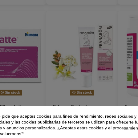
Sin stock
Sin stock
14Sbrs. de Humana
Balsamo Grietas Lactancia
Ergyna
15Ml. Bio de Herbalgem
e pide que aceptes cookies para fines de rendimiento, redes sociales y 
iales y las cookies publicitarias de terceros se utilizan para ofrecerte 
32,05 €
12,85 €
s y anuncios personalizados. ¿Aceptas estas cookies y el procesamien
nvolucrados?