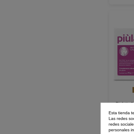
Piulatte 
Esta tienda t
Las redes soc
redes sociale
personales i