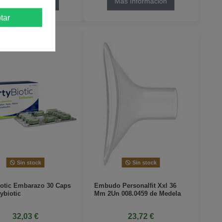
Más Información
Más Información
tar
Sin stock
Sin stock
iotic Embarazo 30 Caps
Embudo Personalfit Xxl 36
ybiotic
Mm 2Un 008.0459 de Medela
32,03 €
23,72 €