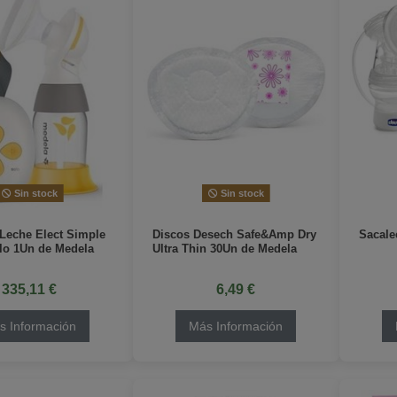
Sin stock
Sin stock
 Leche Elect Simple
Discos Desech Safe&Amp Dry
Sacale
lo 1Un de Medela
Ultra Thin 30Un de Medela
335,11 €
6,49 €
s Información
Más Información