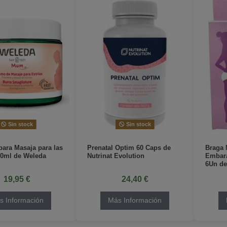
Sin stock
Sin stock
ara Masaja para las
Prenatal Optim 60 Caps de
Braga 
50ml de Weleda
Nutrinat Evolution
Embara
6Un d
19,95 €
24,40 €
s Información
Más Información