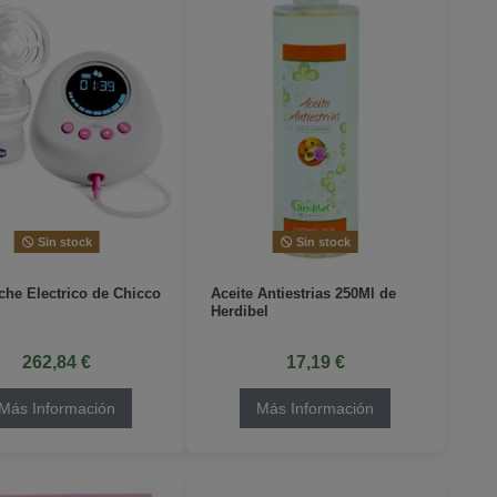
Sin stock
Sin stock
che Electrico de Chicco
Aceite Antiestrias 250Ml de
Herdibel
262,84 €
17,19 €
Más Información
Más Información