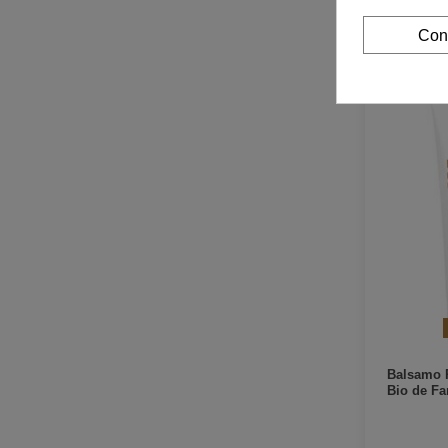
Má
Con
Balsamo 
Bio de Fa