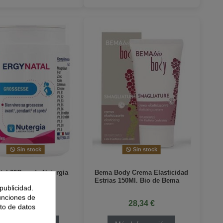
Sin stock
Sin stock
tal 60Cap. de Nutergia
Bema Body Crema Elasticidad
Estrias 150Ml. Bio de Bema
publicidad.
funciones de
19,50 €
28,34 €
to de datos