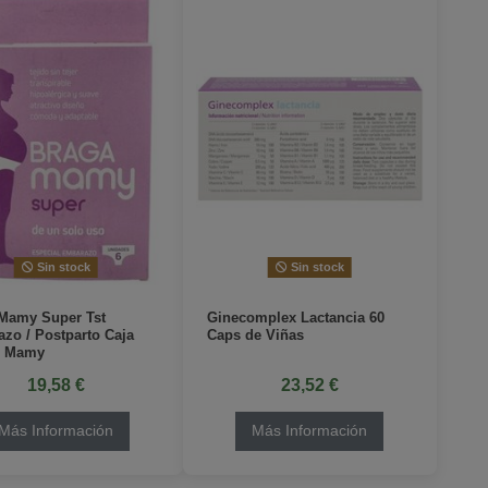
Sin stock
Sin stock
Mamy Super Tst
Ginecomplex Lactancia 60
zo / Postparto Caja
Caps de Viñas
e Mamy
19,58 €
23,52 €
Más Información
Más Información