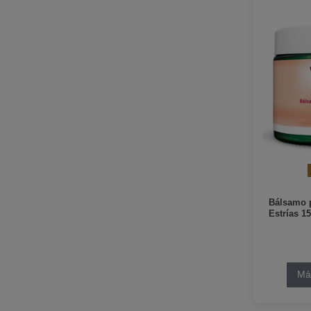
Bálsamo p
Estrías 1
Má