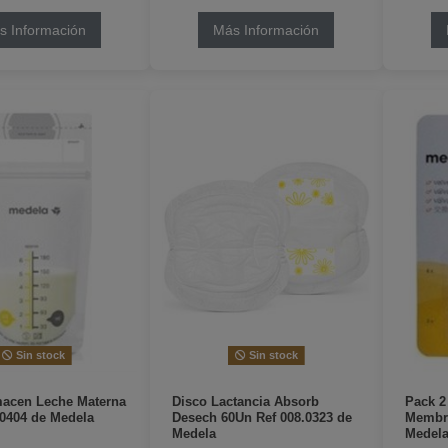
s Información
Más Información
Sin stock
Sin stock
macen Leche Materna
Disco Lactancia Absorb
Pack 2
0404 de Medela
Desech 60Un Ref 008.0323 de
Membra
Medela
Medel