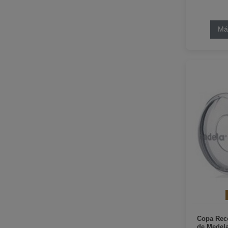
Má
Copa Reco
de Medel