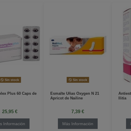
Sin stock
Sin stock
lex Plus 60 Caps de
Esmalte Uñas Oxygen N 21
Anties
Apricot de Nailine
Ilitia
25,95 €
7,39 €
s Información
Más Información