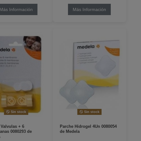
Más Información
Más Información
Sin stock
Sin stock
 Valvulas + 6
Parche Hidrogel 4Un 0080054
nas 0080293 de
de Medela
a