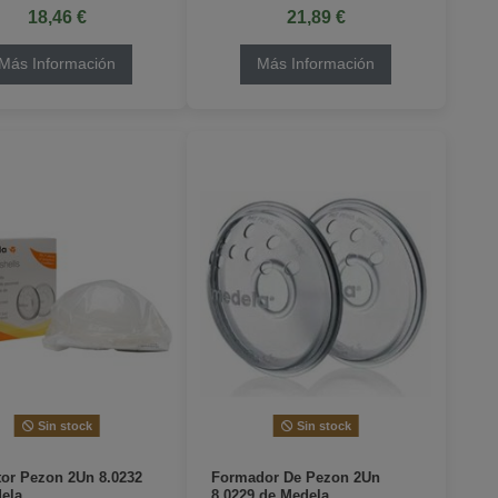
18,46 €
21,89 €
Más Información
Más Información
Sin stock
Sin stock
tor Pezon 2Un 8.0232
Formador De Pezon 2Un
ela
8.0229 de Medela