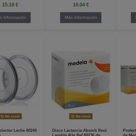
15,16 €
16,04 €
s Información
Más Información
Sin stock
Sin stock
lector Leche 80240
Disco Lactancia Absorb Reut
Protec
a
Lavable 4Un Ref 80236 de
de Med