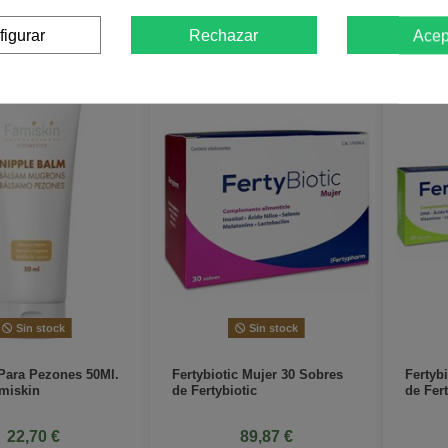
s Información
Más Información
figurar
Rechazar
Acep
Sin stock
Sin stock
Para Pezones 50Ml.
Fertybiotic Mujer 30 Sobres
Fertyb
miskin
de Fertybiotic
de Fert
22,70 €
89,87 €