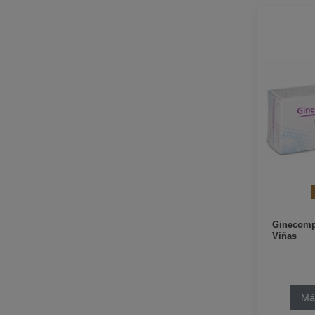
Ginecomp
Viñas
Má