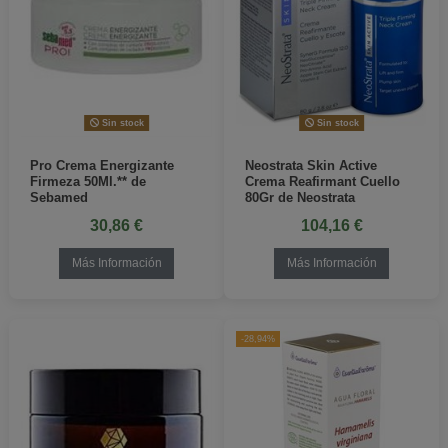
Sin stock
Sin stock
Pro Crema Energizante
Neostrata Skin Active
Firmeza 50Ml.** de
Crema Reafirmant Cuello
Sebamed
80Gr de Neostrata
30,86 €
104,16 €
Más Información
Más Información
-28,94%