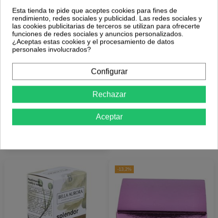
Esta tienda te pide que aceptes cookies para fines de
rendimiento, redes sociales y publicidad. Las redes sociales y
las cookies publicitarias de terceros se utilizan para ofrecerte
funciones de redes sociales y anuncios personalizados.
¿Aceptas estas cookies y el procesamiento de datos
personales involucrados?
Sin stock
Sin stock
Configurar
Sesnatura Crema
Crema Regeneradora
Reafirmante Senos Y
Cuello Y Escote 40Ml. de
Rechazar
Cuerpo 200Ml. de
Dr. Hauschka
Sesderma
58,50 €
28,24 €
38,95 €
Aceptar
Más Información
Más Información
-13,2%