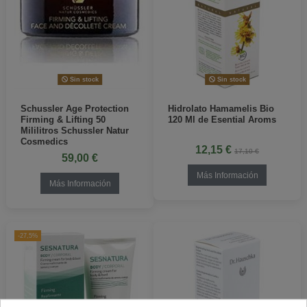
Sin stock
Sin stock
Schussler Age Protection
Hidrolato Hamamelis Bio
Firming & Lifting 50
120 Ml de Esential Aroms
Mililitros Schussler Natur
Cosmedics
12,15 €
17,10 €
59,00 €
Más Información
Más Información
-27,5%