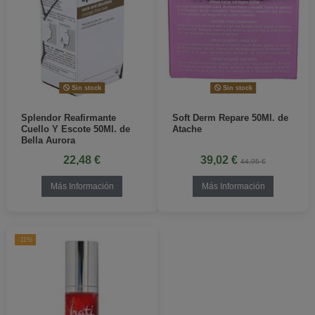
Sin stock
Sin stock
Splendor Reafirmante
Soft Derm Repare 50Ml. de
Cuello Y Escote 50Ml. de
Atache
Bella Aurora
22,48 €
39,02 €
44,95 €
Más Información
Más Información
-11%