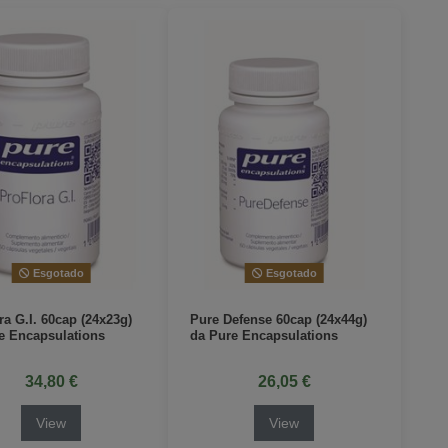
Esgotado
Esgotado
ra G.I. 60cap (24x23g)
Pure Defense 60cap (24x44g)
e Encapsulations
da Pure Encapsulations
34,80 €
26,05 €
View
View