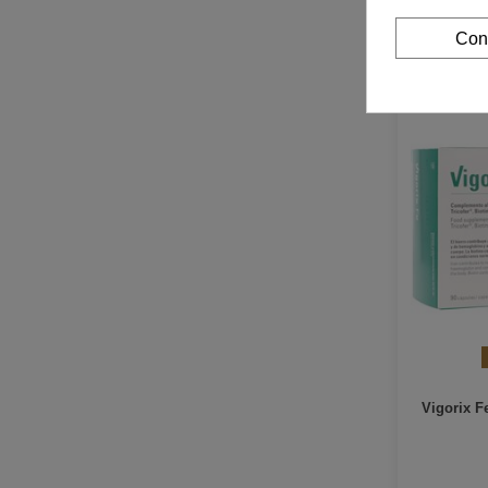
Con
Vigorix F