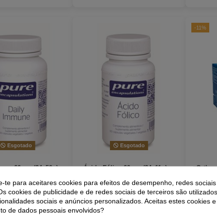
-11%
Esgotado
Esgotado
une 60cap (24x50g)
Ácido Fólico 60cap (24x11g)
Ortho
ncapsulations
da Pure Encapsulations
30Sbrs
e-te para aceitares cookies para efeitos de desempenho, redes sociais
Os cookies de publicidade e de redes sociais de terceiros são utilizados
39,20 €
14,10 €
ionalidades sociais e anúncios personalizados. Aceitas estes cookies e
o de dados pessoais envolvidos?