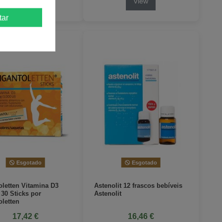
View
View
tar
Esgotado
Esgotado
oletten Vitamina D3
Astenolit 12 frascos bebíveis
 30 Sticks por
Astenolit
oletten
17,42 €
16,46 €