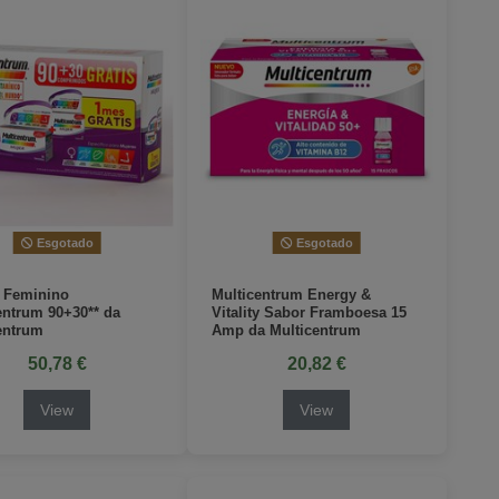
Esgotado
Esgotado
 Feminino
Multicentrum Energy &
entrum 90+30** da
Vitality Sabor Framboesa 15
entrum
Amp da Multicentrum
50,78 €
20,82 €
View
View