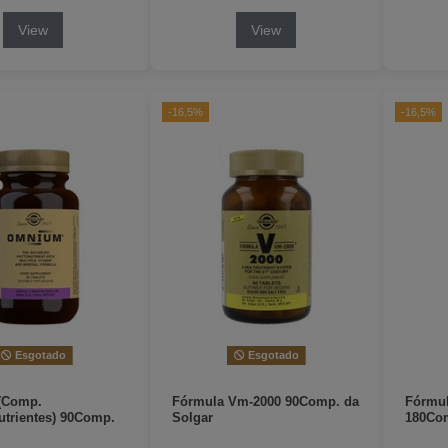
View
View
-16,5%
-16,5%
Esgotado
Esgotado
(Comp.
Fórmula Vm-2000 90Comp. da
Fórmul
nutrientes) 90Comp.
Solgar
180Com