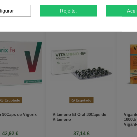
View
View
figurar
Rejeite.
Acei
Esgotado
Esgotado
e 90Caps de Vigorix
Vitamono Ef Oral 30Caps de
Vigant
Vitamono
1000Ui
Vigant
42,92 €
37,14 €