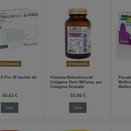
Esgotado
Esgotado
 E-Pro 30 Sachês da
Fórmula Hialurônica de
Pacote
Colágeno Ouro 90Comp. por
Multic
Colágeno Dourado
Multic
40,43 €
55,86 €
View
View