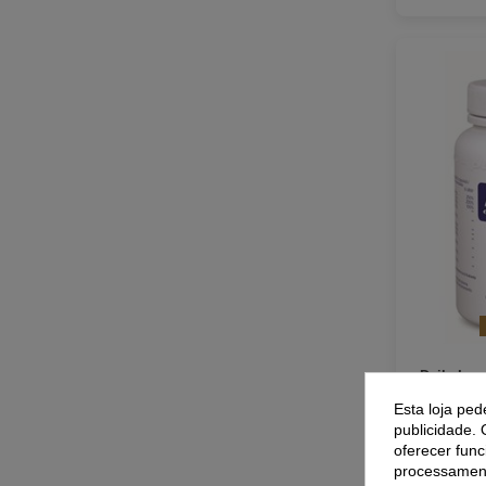
Daily Imm
da Pure E
Esta loja ped
publicidade. 
oferecer func
processament