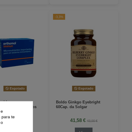
-3,3%
Esgotado
Esgotado
mol Immun
Boldo Ginkgo Eyebright
.Orthomol Grânulos
60Cap. da Solgar
 e
 para te
56,95 €
41,58 €
63,99 €
43,00 €
 o