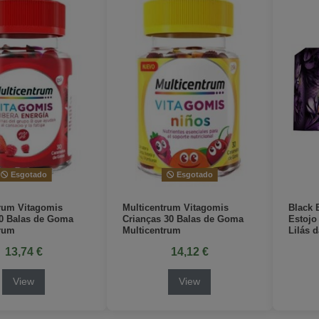
Esgotado
Esgotado
rum Vitagomis
Multicentrum Vitagomis
Black 
30 Balas de Goma
Crianças 30 Balas de Goma
Estojo
trum
Multicentrum
Lilás 
13,74 €
14,12 €
View
View