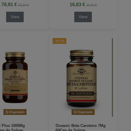
76,91 €
16,83 €
92,10 €
20,15 €
View
View
-16,5%
Esgotado
Esgotado
C Plus 1000Mg
Oceanic Beta Caroteno 7Mg
p da Solgar
60Cap da Solgar