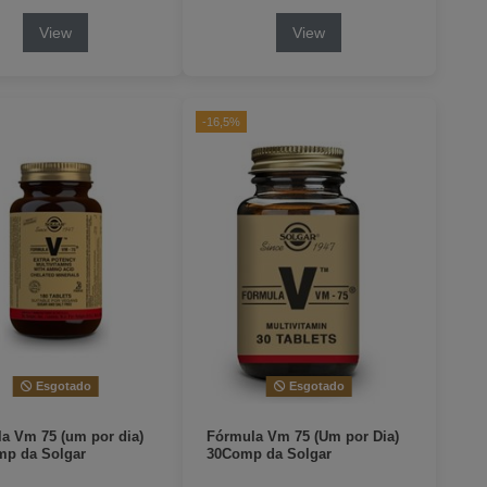
View
View
-16,5%
Esgotado
Esgotado
a Vm 75 (um por dia)
Fórmula Vm 75 (Um por Dia)
p da Solgar
30Comp da Solgar