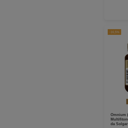
-16,5%
Omnium 
Multifito
da Solgar