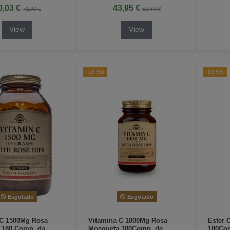
0,03 €
43,95 €
71,90 €
52,64 €
View
View
-16,5%
-16,5%
Esgotado
Esgotado
 C 1500Mg Rosa
Vitamina C 1000Mg Rosa
Ester 
 180 Comp. da
Mosqueta 100Comp. da
180Com