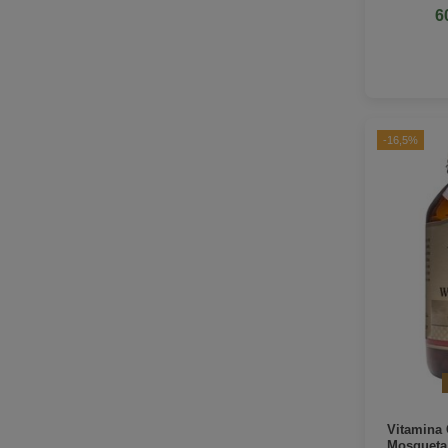
6
-16,5%
Vitamina
Mosqueta