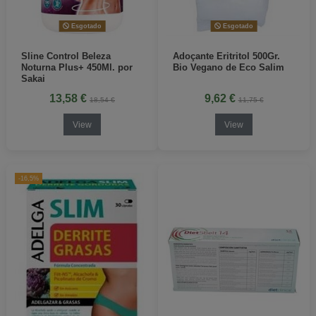
Esgotado
Esgotado
Sline Control Beleza
Adoçante Eritritol 500Gr.
Noturna Plus+ 450Ml. por
Bio Vegano de Eco Salim
Sakai
13,58 €
9,62 €
18,54 €
11,75 €
View
View
-16,5%