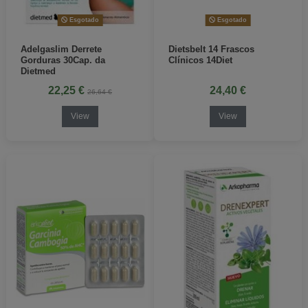
Esgotado
Esgotado
Adelgaslim Derrete
Dietsbelt 14 Frascos
Gorduras 30Cap. da
Clínicos 14Diet
Dietmed
22,25 €
24,40 €
26,64 €
View
View