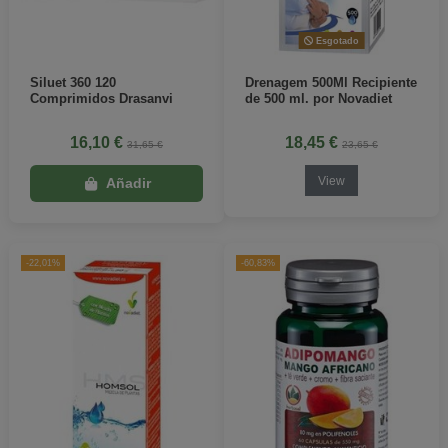
Esgotado
Siluet 360 120
Drenagem 500Ml Recipiente
Comprimidos Drasanvi
de 500 ml. por Novadiet
16,10 €
18,45 €
31,65 €
23,65 €
View
-22,01%
-60,83%