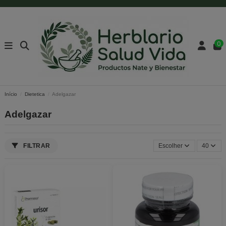
0
Início
Dietetica
Adelgazar
Adelgazar
FILTRAR
Escolher
40